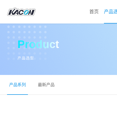
首页
产品
Product
产品选型
产品系列
最新产品