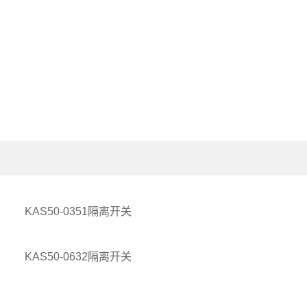
KAS50-0351隔离开关
KAS50-0632隔离开关