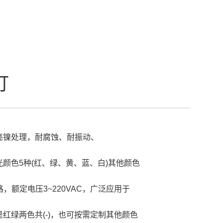
灯
亮镍处理，耐腐蚀、耐振动、
光颜色5种(红、绿、黄、蓝、白)其他颜色
格，额定电压3~220VAC，广泛应用于
红绿两色共(-)，也可按需定制其他颜色