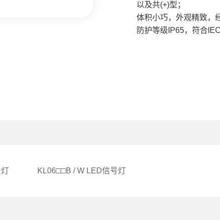
以及共(+)型；
体积小巧，外观精致，
防护等级IP65，符合IEC
号灯
KL06□□B / W LED信号灯