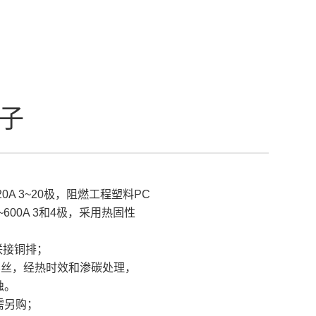
子
20A 3~20极，阻燃工程塑料PC
0~600A 3和4极，采用热固性
联接铜排；
螺丝，经热时效和渗碳处理，
蚀。
需另购；