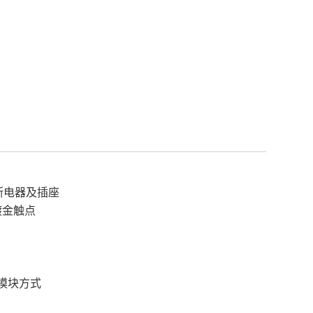
断电器及插座
镀金触点
模块方式
）